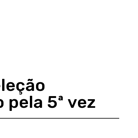
eleção
o pela 5ª vez