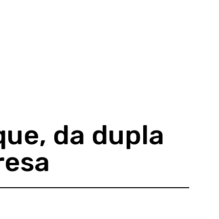
ue, da dupla
resa