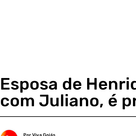
Esposa de Henriq
com Juliano, é p
Por Viva Goiás