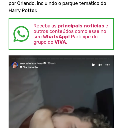
por Orlando, incluindo o parque temático do
Harry Potter.
Receba as
principais notícias
e
outros conteúdos como esse no
seu
WhatsApp!
Participe do
grupo do
VIVA
.