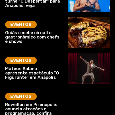
turnê “O Despertar” para
Anápolis; veja
EVENTOS
Goiás recebe circuito
gastronômico com chefs
e shows
EVENTOS
Mateus Solano
apresenta espetáculo “O
Figurante” em Anápolis
EVENTOS
Réveillon em Pirenópolis
anuncia atrações e
programação, confira