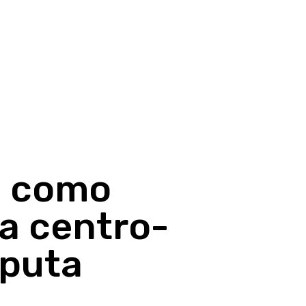
a como
a centro-
sputa