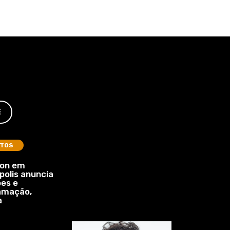
E
TOS
lon em
polis anuncia
es e
amação,
a