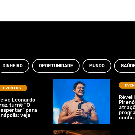
DINHEIRO
OPORTUNIDADE
MUNDO
SAÚD
EVEN
EVENTOS
Réveil
eive Leonardo
Pirenó
raz turnê “O
atraçõ
espertar” para
progr
nápolis; veja
confir