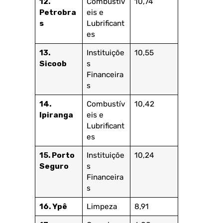
12.
Combustív
10,74
Petrobra
eis e
s
Lubrificant
es
13.
Instituiçõe
10,55
Sicoob
s
Financeira
s
14.
Combustív
10,42
Ipiranga
eis e
Lubrificant
es
15. Porto
Instituiçõe
10,24
Seguro
s
Financeira
s
16. Ypê
Limpeza
8,91