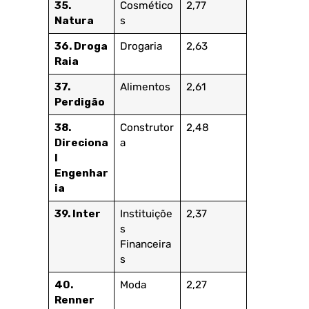
35.
Cosmético
2,77
Natura
s
36. Droga
Drogaria
2,63
Raia
37.
Alimentos
2,61
Perdigão
38.
Construtor
2,48
Direciona
a
l
Engenhar
ia
39. Inter
Instituiçõe
2,37
s
Financeira
s
40.
Moda
2,27
Renner