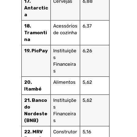
17.
Cervejas
6,88
Antarctic
a
18.
Acessórios
6,37
Tramonti
de cozinha
na
19. PicPay
Instituiçõe
6,26
s
Financeira
s
20.
Alimentos
5,62
Itambé
21. Banco
Instituiçõe
5,62
do
s
Nordeste
Financeira
(BNB)
s
22. MRV
Construtor
5,16