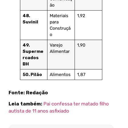
ão
48.
Materiais
1,92
Suvinil
para
Construçã
o
49.
Varejo
1,90
Superme
Alimentar
rcados
BH
50. Pilão
Alimentos
1,87
Fonte: Redação
Leia também:
Pai confessa ter matado filho
autista de 11 anos asfixiado