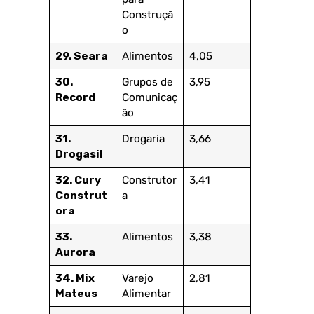
Construçã
o
29. Seara
Alimentos
4,05
30.
Grupos de
3,95
Record
Comunicaç
ão
31.
Drogaria
3,66
Drogasil
32. Cury
Construtor
3,41
Construt
a
ora
33.
Alimentos
3,38
Aurora
34. Mix
Varejo
2,81
Mateus
Alimentar