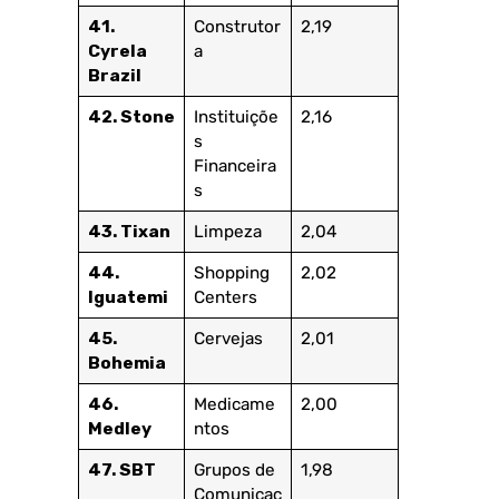
41.
Construtor
2,19
Cyrela
a
Brazil
42. Stone
Instituiçõe
2,16
s
Financeira
s
43. Tixan
Limpeza
2,04
44.
Shopping
2,02
Iguatemi
Centers
45.
Cervejas
2,01
Bohemia
46.
Medicame
2,00
Medley
ntos
47. SBT
Grupos de
1,98
Comunicaç