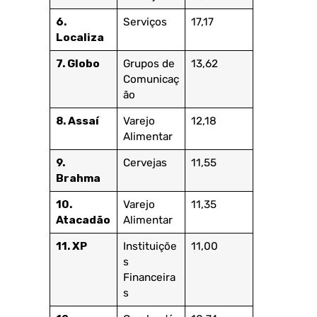
6.
Serviços
17,17
Localiza
7. Globo
Grupos de
13,62
Comunicaç
ão
8. Assaí
Varejo
12,18
Alimentar
9.
Cervejas
11,55
Brahma
10.
Varejo
11,35
Atacadão
Alimentar
11. XP
Instituiçõe
11,00
s
Financeira
s