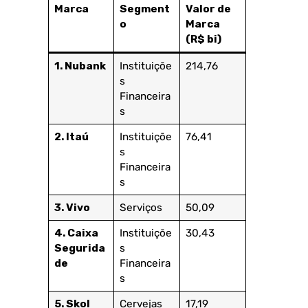
Marca
Segment
Valor de
o
Marca
(R$ bi)
1. Nubank
Instituiçõe
214,76
s
Financeira
s
2. Itaú
Instituiçõe
76,41
s
Financeira
s
3. Vivo
Serviços
50,09
4. Caixa
Instituiçõe
30,43
Segurida
s
de
Financeira
s
5. Skol
Cervejas
17,19