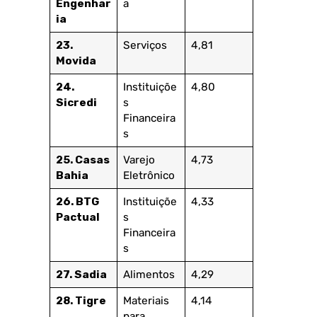
Engenhar
a
ia
23.
Serviços
4,81
Movida
24.
Instituiçõe
4,80
Sicredi
s
Financeira
s
25. Casas
Varejo
4,73
Bahia
Eletrônico
26. BTG
Instituiçõe
4,33
Pactual
s
Financeira
s
27. Sadia
Alimentos
4,29
28. Tigre
Materiais
4,14
para