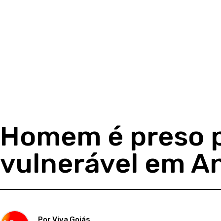
Homem é preso p
vulnerável em A
Por Viva Goiás