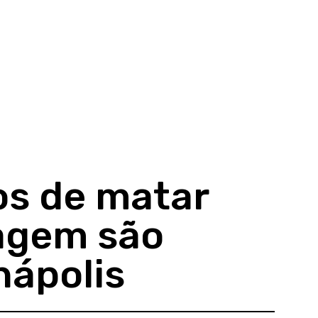
os de matar
agem são
nápolis