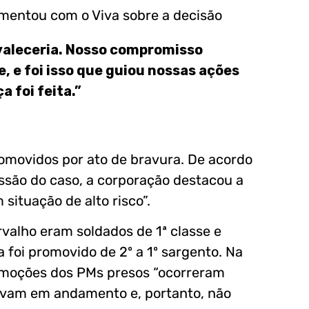
omentou com o Viva sobre a decisão
valeceria. Nosso compromisso
, e foi isso que guiou nossas ações
a foi feita.”
romovidos por ato de bravura. De acordo
ssão do caso, a corporação destacou a
ituação de alto risco”.
rvalho eram soldados de 1ª classe e
 foi promovido de 2º a 1º sargento. Na
omoções dos PMs presos “ocorreram
avam em andamento e, portanto, não