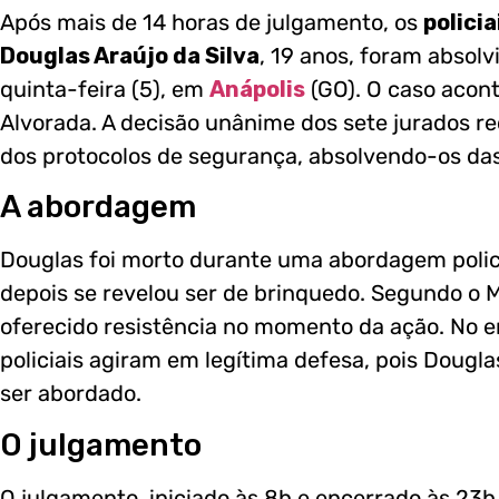
Após mais de 14 horas de julgamento, os
policia
Douglas Araújo da Silva
, 19 anos, foram abso
quinta-feira (5), em
Anápolis
(GO). O caso acont
Alvorada. A decisão unânime dos sete jurados 
dos protocolos de segurança, absolvendo-os da
A abordagem
Douglas foi morto durante uma abordagem polic
depois se revelou ser de brinquedo. Segundo o Mi
oferecido resistência no momento da ação. No e
policiais agiram em legítima defesa, pois Dougla
ser abordado.
O julgamento
O julgamento, iniciado às 8h e encerrado às 23