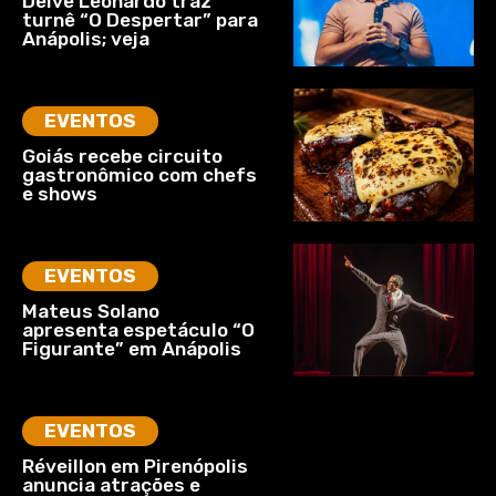
Deive Leonardo traz
turnê “O Despertar” para
Anápolis; veja
EVENTOS
Goiás recebe circuito
gastronômico com chefs
e shows
EVENTOS
Mateus Solano
apresenta espetáculo “O
Figurante” em Anápolis
EVENTOS
Réveillon em Pirenópolis
anuncia atrações e