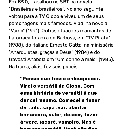
Em 1990, trabalhou no SBT na novela
“Brasileiras e brasileiros”. No ano seguinte,
voltou para a TV Globo e viveu um de seus
personagens mais famosos: Vlad, na novela
“Vamp” (1991). Outras atuações marcantes de
Latorraca foram a de Barbosa, em “TV Pirata”
(1988), do italiano Ernesto Gattai na minissérie
“Anarquistas, graças a Deus” (1984) e do
travesti Anabela em “Um sonho a mais” (1985).
Na trama, aliás, fez seis papéis.
“Pensei que fosse enlouquecer.
Virei o versátil da Globo. Com
essa história de versátil é que
dancei mesmo. Comecei a fazer
de tudo: sapatear, plantar
bananeira, subir, descer, fazer
árvore, jacaré, vampiro. Mas é
bom ser versátil. Você não fica