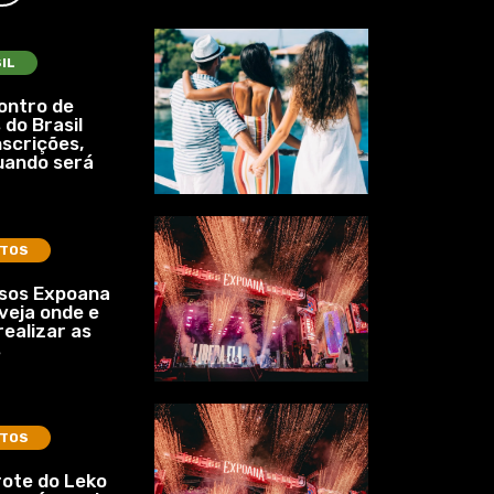
IL
ontro de
 do Brasil
nscrições,
uando será
TOS
ssos Expoana
veja onde e
ealizar as
s
TOS
ote do Leko