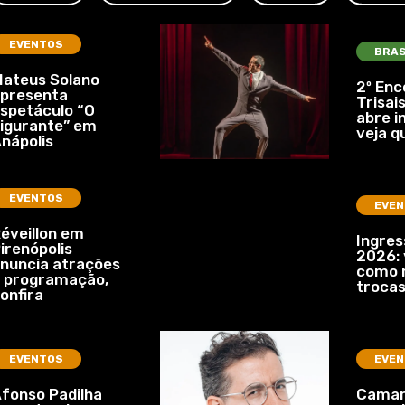
EVENTOS
BRAS
ateus Solano
2º Enc
presenta
Trisais
spetáculo “O
abre i
igurante” em
veja q
nápolis
EVENTOS
EVEN
éveillon em
Ingre
irenópolis
2026: 
nuncia atrações
como r
 programação,
troca
onfira
EVENTOS
EVEN
fonso Padilha
Camar