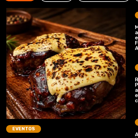
M
a
e
F
A
R
P
a
e
c
EVENTOS
A